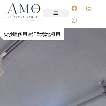
關於我們
聯絡我們
尖沙咀多用途活動場地租用