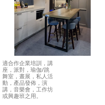
適合作企業培訓，講
座，派對，瑜伽/跳
舞室，晝展，私人活
動，產品發佈，演
講，音樂會，工作坊
或興趣班之用。